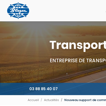
Navigation principale
Aller
au
contenu
principal
ENTREPRISE DE TRANSP
03 88 85 40 07
Accueil
Actualités
Nouveau support de comm