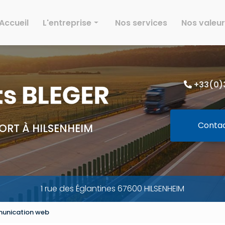
Accueil
L'entreprise
Nos services
Nos valeu
Histoire
Effectif
+33(0)3
Parc
Activités
Environnement
Conta
ORT À HILSENHEIM
Galeries
1 rue des Églantines 67600 HILSENHEIM
unication web