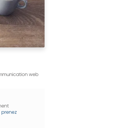
ommunication web
ment
:
prenez