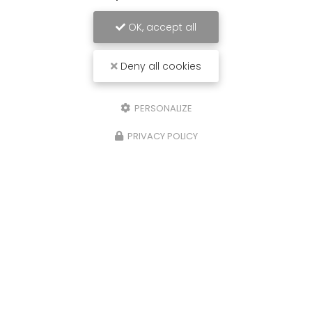
OK, accept all
Deny all cookies
Transports BLEGER
PERSONALIZE
Entreprise de transport à Hilsenheim
PRIVACY POLICY
1 rue des Églantines
67600 HILSENHEIM
03 88 85 40 07
Du lundi au vendredi
de 8h à 12h et de 13h30 à 17h30
Envoyez un message