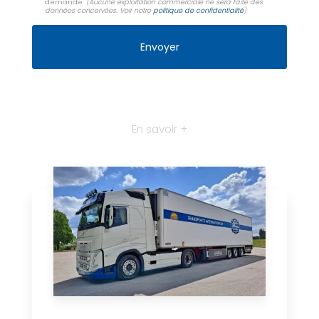
demande.
(Aucune exploitation commerciale ne sera faite des
données concervées. Voir notre
politique de confidentialité
)
En savoir +