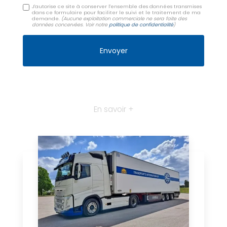
J'autorise ce site à conserver l'ensemble des données transmises
dans ce formulaire pour faciliter le suivi et le traitement de ma
demande.
(Aucune exploitation commerciale ne sera faite des
données concervées. Voir notre
politique de confidentialité
)
En savoir +