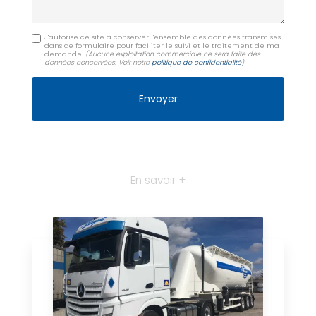
J'autorise ce site à conserver l'ensemble des données transmises
dans ce formulaire pour faciliter le suivi et le traitement de ma
demande.
(Aucune exploitation commerciale ne sera faite des
données concervées. Voir notre
politique de confidentialité
)
En savoir +