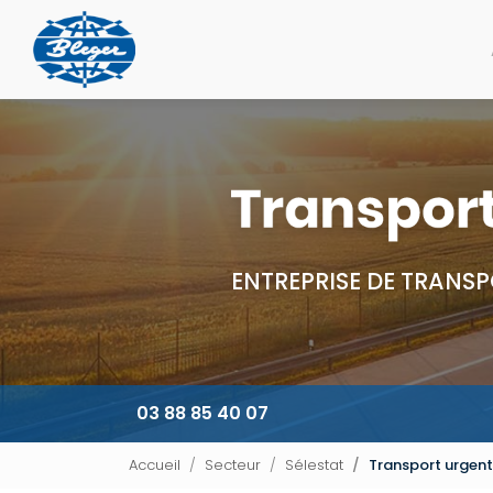
Navigation principale
Aller
au
contenu
principal
ENTREPRISE DE TRANSP
03 88 85 40 07
Accueil
Secteur
Sélestat
Transport urgent