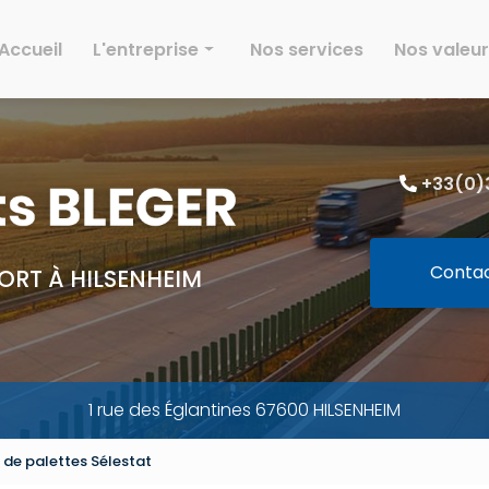
Accueil
L'entreprise
Nos services
Nos valeu
Histoire
Effectif
+33(0)3
Parc
Activités
Environnement
Conta
ORT À HILSENHEIM
Galeries
1 rue des Églantines 67600 HILSENHEIM
 de palettes Sélestat