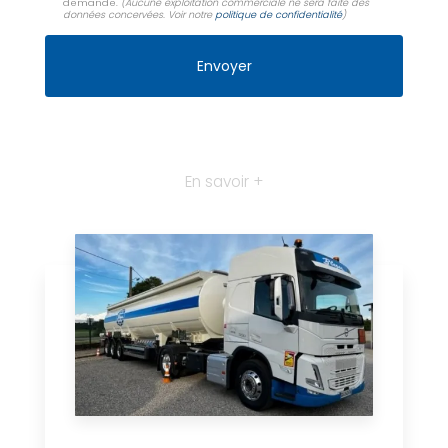
demande.
(Aucune exploitation commerciale ne sera faite des
données concervées. Voir notre
politique de confidentialité
)
En savoir +