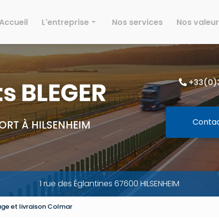
Accueil
L'entreprise
Nos services
Nos valeu
Histoire
Effectif
+33(0)3
Parc
Activités
Environnement
Conta
ORT À HILSENHEIM
Galeries
1 rue des Églantines 67600 HILSENHEIM
ge et livraison Colmar