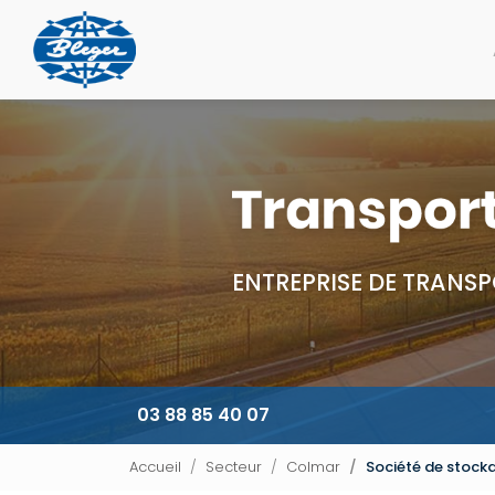
Navigation principale
Aller
au
contenu
principal
ENTREPRISE DE TRANSP
03 88 85 40 07
Accueil
Secteur
Colmar
Société de stocka