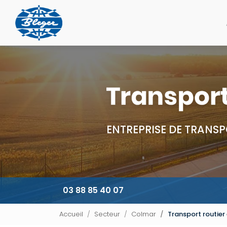
Navigation principale
Aller
au
contenu
principal
ENTREPRISE DE TRANSP
03 88 85 40 07
Accueil
Secteur
Colmar
Transport routie