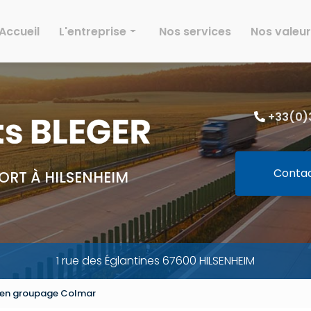
Accueil
L'entreprise
Nos services
Nos valeu
Histoire
Effectif
+33(0)3
Parc
Activités
Environnement
Conta
ORT À HILSENHEIM
Galeries
1 rue des Églantines 67600 HILSENHEIM
r en groupage Colmar